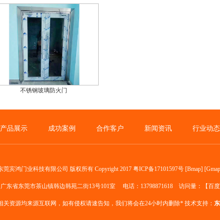
不锈钢玻璃防火门
产品展示
成功案例
合作客户
新闻资讯
行业动态
东莞宾鸿门业科技有限公司
版权所有 Copyright 2017
粤ICP备17101597号
[
Bmap
] [
Gma
广东省东莞市茶山镇韩边韩苑二街13号101室 电话：13798871618 访问量：
【百度
相关资源均来源互联网，如有侵权请速告知，我们将会在24小时内删除* 技术支持：
东