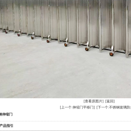
[查看原图片]
[返回]
[上一个:伸缩门平移门]
[下一个:不锈钢玻璃防
钢伸缩门
产品指引