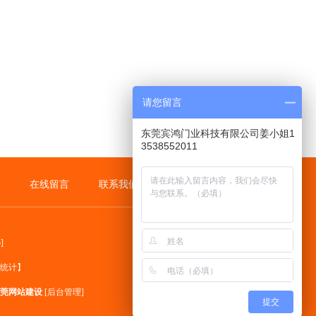
请您留言
东莞宾鸿门业科技有限公司姜小姐1
3538552011
在线留言
联系我们
p
]
统计】
莞网站建设
[
后台管理
]
提交