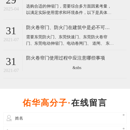
29
方式，实现伸缩门的自动开启与关闭，无需人力
选购合适的伸缩门，需要综合多方面因素考量，
推拉，方便快捷，极大地提高了人员和车辆的通
2025-04
以满足实际使用需求和环境条件，以下是具体的
行效率，适用于频繁进出的场景。 安全
选购要点： 确定门的规格和类型： 测量门洞尺
寸：精确测量安装伸缩门的门洞宽度和高度，根
防火卷帘门、防火门在建筑中是必不可少的
31
据实际尺寸选择合适规格的门体，确保门体安装
需要东莞防火门、东莞快速门、东莞防火卷帘
后能正常开关且与周边环境协调。例如，大型工
2021-07
门、东莞电动伸缩门、电动卷闸门、 道闸、 东莞
厂的大门宽度较大，可能需要选择双排或大尺寸
钢质防火门的客户朋友们欢迎来电洽淡：
13798871618，您的认可是我们前进的动力，真诚
防火卷帘门使用过程中应注意哪些事项
31
期待您选用宾鸿电动门。 防火卷帘门是一种适用
&nbs
于建筑物较大洞口处的防火、隔热设施，产品在
2021-07
设计安装上起到了一定的作用技
在线留言