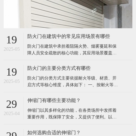
防火门在建筑中的常见应用场景有哪些
19
防火门在建筑中承担着阻隔火势、烟雾蔓延和保
2025-05
障人员安全疏散的核心功能，其应用场景覆盖各
类建筑的关键防火分区和通道，具体包括以下几
类： 一、公共建筑与商业场所 1.楼梯间与前室 1.
防火门的主要分类方式有哪些
19
场景：商场、写字楼、医院、学校等建筑的疏散
防火门的分类方式主要依据耐火等级、材质、开
楼梯间入口、防烟前室。 2.作用：阻止火灾烟气
2025-05
启方式等核心维度，具体如下： 一、按耐火等级
进入楼梯间，确保人员通
分类（最常用） 根据国家标准，防火门的耐火极
限（即抗火时长）分为三级： 1.甲级防火门 1.耐
伸缩门有哪些主要功能？
29
火极限≥1.5 小时，防火性能最强。 2.应用场景：
伸缩门以其多样化的功能，在各类场所中发挥着
防火墙、防火分区交界处、重要设备间（如配电
2025-04
重要作用，既保障了安全，又提供了便利。以下
室、消防泵房
是其主要功能： 基本开关功能：借助电动驱动系
统，通过遥控器、按钮、刷卡设备、手机 APP 等
如何选购合适的伸缩门？