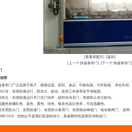
[查看原图片]
[返回]
[上一个:快速卷帘门]
[下一个:快速卷帘门
门
说明
速卷帘门广泛适用于电子、精密仪器、医药、食品、印刷包装、汽车制造、净化车间
的行业，实现快速运行，防灰尘、蚊虫，提高工作效率及节省能源。
品特点：实现快速运行开门关门动作，延时自动关门，有效防止灰尘蚊虫。
品颜色有橘红色、蓝色、黄色、绿色、银灰色及白色等，可自选颜色。
要
东莞防火门
、
东莞快速门
、
东莞防火卷帘门
、
东莞电动伸缩门
、
电动卷闸门
、
道闸
98871618
，您的认可是我们前进的动力，真诚期待您选用宾鸿电动门。