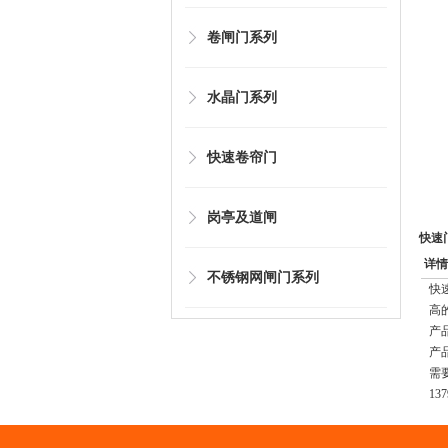
卷闸门系列
水晶门系列
快速卷帘门
岗亭及道闸
快速
详情
不锈钢网闸门系列
快
高
产
产
需
137